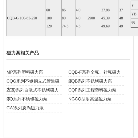
Y
60
86
4.0
37.98
37
YB
CQB-G 100-65-250
100
80
4.0
2900
45.39
48
55
120
74.5
4.5
49.69
49
磁力泵相关产品
MP系列塑料磁力泵
CQB-F系列全氟、衬氟磁力
泵
CQG系列不锈钢立式管道磁
CQB系列不锈钢磁力泵
力泵
ZCQ系列自吸式不锈钢磁力
CQF系列工程塑料磁力泵
泵
CQ系列不锈钢磁力泵
NGCQ型耐高温磁力泵
CW系列旋涡磁力泵