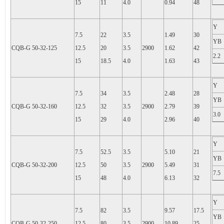
15
11
4.0
0.94
48
Y
7.5
22
3.5
1.49
30
YB
CQB-G 50-32-125
12.5
20
3.5
2900
1.62
42
2.2
15
18.5
4.0
1.63
43
Y
7.5
34
3.5
2.48
28
YB
CQB-G 50-32-160
12.5
32
3.5
2900
2.79
39
3.0
15
29
4.0
2.96
40
Y
7.5
52.5
3.5
5.10
21
YB
CQB-G 50-32-200
12.5
50
3.5
2900
5.49
31
7.5
15
48
4.0
6.13
32
Y
7.5
82
3.5
9.57
17.5
YB
CQB-G 50-32-250
12.5
80
3.5
2900
10.89
25