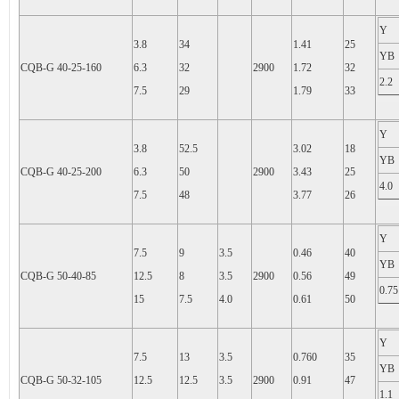
Y
3.8
34
1.41
25
YB
CQB-G 40-25-160
6.3
32
2900
1.72
32
2.2
7.5
29
1.79
33
Y
3.8
52.5
3.02
18
YB
CQB-G 40-25-200
6.3
50
2900
3.43
25
4.0
7.5
48
3.77
26
Y
7.5
9
3.5
0.46
40
YB
CQB-G 50-40-85
12.5
8
3.5
2900
0.56
49
0.75
15
7.5
4.0
0.61
50
Y
7.5
13
3.5
0.760
35
YB
CQB-G 50-32-105
12.5
12.5
3.5
2900
0.91
47
1.1