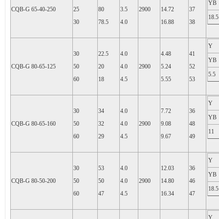
YB
CQB-G 65-40-250
25
80
3.5
2900
14.72
37
18.5
30
78.5
4.0
16.88
38
Y
30
22.5
4.0
4.48
41
YB
CQB-G 80-65-125
50
20
4.0
2900
5.24
52
5.5
60
18
4.5
5.55
53
Y
30
34
4.0
7.72
36
YB
CQB-G 80-65-160
50
32
4.0
2900
9.08
48
11
60
29
4.5
9.67
49
Y
30
53
4.0
12.03
36
YB
CQB-G 80-50-200
50
50
4.0
2900
14.80
46
18.5
60
47
4.5
16.34
47
Y