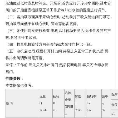
若油位过低时应及时补充。开泵前.首先应打开冷却水回路.进水管
阀门的开启度应根据泵正常工作后冷却出水管的温度进行调节。
（二）当抽吸液面高于果轴心线时.起动前打开吸入管道阀门即可.
若抽吸液面低于泵轴心线时.管道需配备底阀。
（三）泵使用前应进行检查.电机风叶转动要灵活.无卡住及异常声
响.各紧固件要紧固。
（四）检查电机旋转方向是否与磁力泵转向标记一致。
（五）电机启动后.缓慢打开排出阀.待泵进入正常工作状态后.再
将排出阀调到所需开度。
泵停止工作前.应先关闭排出阀门.然后切断电源.再关闭冷却水管
阀门。
性能参数：
本数据仅供参考。
汽蚀
配带
流量
扬程
转速
轴功率
效率
余量
型 号
Q
H
n
Pa
η
介质
NPSH
m
3
/h
m
r/min
Kw
%
m
≤1