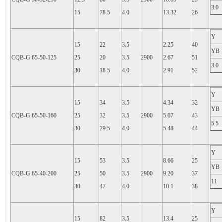
3.0
15
78.5
4.0
13.32
26
Y
15
22
3.5
2.25
40
YB
CQB-G 65-50-125
25
20
3.5
2900
2.67
51
3.0
30
18.5
4.0
2.91
52
Y
15
34
3.5
4.34
32
YB
CQB-G 65-50-160
25
32
3.5
2900
5.07
43
5.5
30
29.5
4.0
5.48
44
Y
15
53
3.5
8.66
25
YB
CQB-G 65-40-200
25
50
3.5
2900
9.20
37
11
30
47
4.0
10.1
38
Y
15
82
3.5
13.4
25