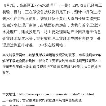
8月7日，高新区工业污水处理厂（一期）EPC项目已经竣工
初验，目前，正在做设备接线及扫尾工作，预计10月份进行
来水生产并投入使用。该项目位于黄山大道与长征南路交口
第四污水处理厂南侧，占地面积约20亩，为我市首个工业污
水处理厂，建成投用后，将主要处理周边产业园及电子信息
企业废水站尾水等，能有效处理工业废水中的有害物质，处
理后达到直排标准。（中安在线网站 ）
本文转载于网络，如涉及版权问题请发现及时联系，南瓜视频APP破
解版下载定会配合删除；我公司主要研发制造
南瓜视频无限观看APP
,
变频无负压供水设备
,
南瓜视频污下载
,
南瓜视频APP看片
,
大口径排污
泵
等。
本文地址：
http://www.njnongye.com/news/industry/4925.html
上一条信息：
吉安市城管局扎实推进雨污管网更新改造