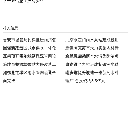
下一条信息：没有资料
相关信息
吉安市城管局扎实推进雨污管
北京永定门雨水泵站建成投用
网更新改造
上饶市广信区城乡供水一体化
新疆阿克苏市大力实施农村污
工程预计明年年初完工
新余市开展主城区排水管网设
水管网改造
合肥拟启动两个水污染防治项
施排查整治工作
天津市宜兴埠泵站大修改造工
目建设
肃南县全力推进建制镇污水处
程任务过半
如东县主城区雨水管网疏通全
理设施提升改造工作
南安市区将迎来一座新污水处
面完成
理厂 总投资约3.5亿元